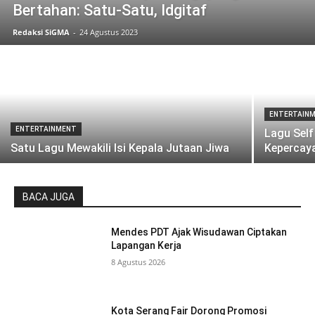
Bertahan: Satu-Satu, Idgitaf
Redaksi SiGMA
-
24 Agustus 2023
ENTERTAIN
ENTERTAINMENT
Lagu Sel
Satu Lagu Mewakili Isi Kepala Jutaan Jiwa
Kepercay
BACA JUGA
Mendes PDT Ajak Wisudawan Ciptakan
Lapangan Kerja
8 Agustus 2026
Kota Serang Fair Dorong Promosi