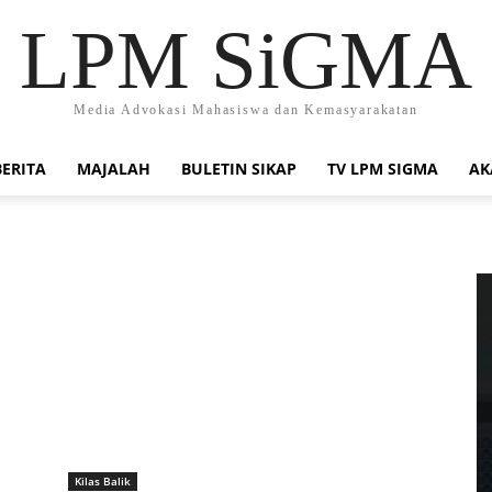
LPM SiGMA
Media Advokasi Mahasiswa dan Kemasyarakatan
BERITA
MAJALAH
BULETIN SIKAP
TV LPM SIGMA
AK
Kilas Balik