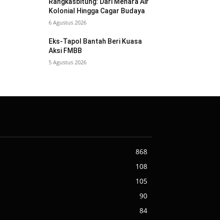
Rangkasbitung: Dari Menara Air
Kolonial Hingga Cagar Budaya
6 Agustus 2026
Eks-Tapol Bantah Beri Kuasa
Aksi FMBB
5 Agustus 2026
868
108
105
90
84