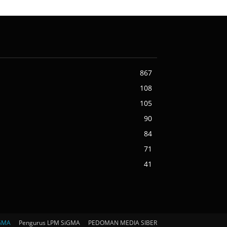
867
108
105
90
84
71
41
iGMA
Pengurus LPM SiGMA
PEDOMAN MEDIA SIBER