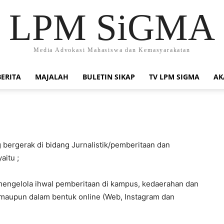
LPM SiGMA
Media Advokasi Mahasiswa dan Kemasyarakatan
BERITA
MAJALAH
BULETIN SIKAP
TV LPM SIGMA
AK
bergerak di bidang Jurnalistik/pemberitaan dan
aitu ;
 mengelola ihwal pemberitaan di kampus, kedaerahan dan
n) maupun dalam bentuk online (Web, Instagram dan