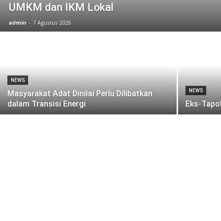
UMKM dan IKM Lokal
admin
-
7 Agustus 2026
NEWS
NEWS
Masyarakat Adat Dinilai Perlu Dilibatkan
dalam Transisi Energi
Eks-Tapo