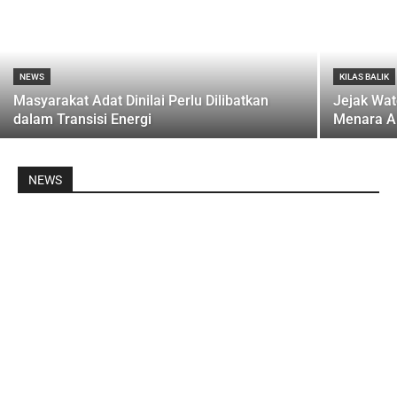
NEWS
KILAS BALIK
Masyarakat Adat Dinilai Perlu Dilibatkan
Jejak Wat
dalam Transisi Energi
Menara Ai
NEWS