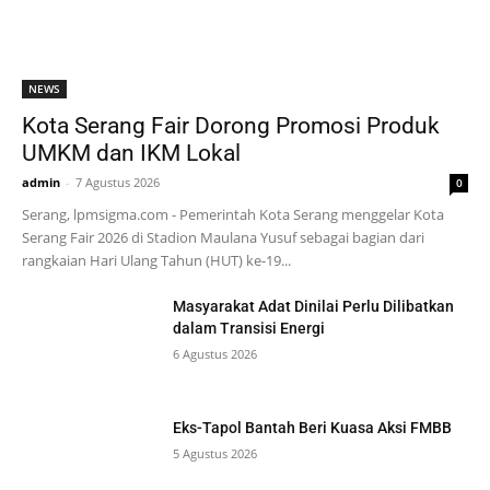
NEWS
Kota Serang Fair Dorong Promosi Produk
UMKM dan IKM Lokal
admin
-
7 Agustus 2026
0
Serang, lpmsigma.com - Pemerintah Kota Serang menggelar Kota
Serang Fair 2026 di Stadion Maulana Yusuf sebagai bagian dari
rangkaian Hari Ulang Tahun (HUT) ke-19...
Masyarakat Adat Dinilai Perlu Dilibatkan
dalam Transisi Energi
6 Agustus 2026
Eks-Tapol Bantah Beri Kuasa Aksi FMBB
5 Agustus 2026