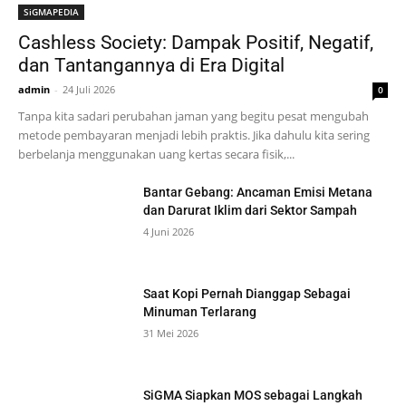
SiGMAPEDIA
Cashless Society: Dampak Positif, Negatif,
dan Tantangannya di Era Digital
admin
-
24 Juli 2026
0
Tanpa kita sadari perubahan jaman yang begitu pesat mengubah
metode pembayaran menjadi lebih praktis. Jika dahulu kita sering
berbelanja menggunakan uang kertas secara fisik,...
Bantar Gebang: Ancaman Emisi Metana
dan Darurat Iklim dari Sektor Sampah
4 Juni 2026
Saat Kopi Pernah Dianggap Sebagai
Minuman Terlarang
31 Mei 2026
SiGMA Siapkan MOS sebagai Langkah