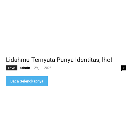
Lidahmu Ternyata Punya Identitas, lho!
admin
-
29 Juli 2026
Trivia
0
Baca Selengkapnya