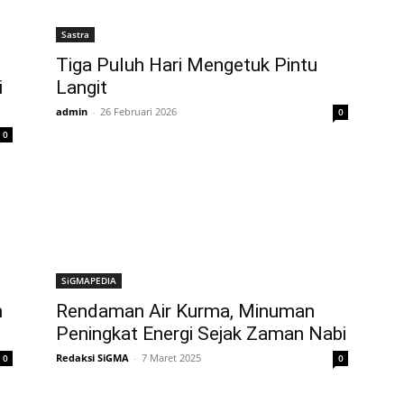
Sastra
Tiga Puluh Hari Mengetuk Pintu
i
Langit
admin
-
26 Februari 2026
0
0
SiGMAPEDIA
h
Rendaman Air Kurma, Minuman
Peningkat Energi Sejak Zaman Nabi
Redaksi SiGMA
-
7 Maret 2025
0
0