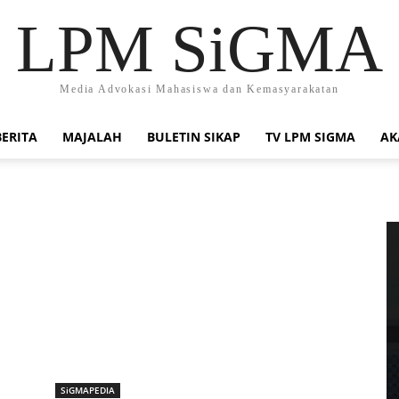
LPM SiGMA
Media Advokasi Mahasiswa dan Kemasyarakatan
BERITA
MAJALAH
BULETIN SIKAP
TV LPM SIGMA
AK
SiGMAPEDIA