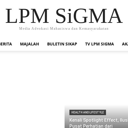
LPM SiGMA
Media Advokasi Mahasiswa dan Kemasyarakatan
BERITA
MAJALAH
BULETIN SIKAP
TV LPM SIGMA
AK
HEALTH AND LIFESTYLE
Kenali Spotlight Effect, Ilus
Pusat Perhatian dari