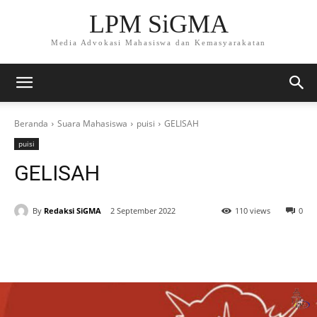
LPM SiGMA
Media Advokasi Mahasiswa dan Kemasyarakatan
Beranda
Suara Mahasiswa
puisi
GELISAH
puisi
GELISAH
By
Redaksi SiGMA
2 September 2022
110 views
0