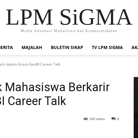
LPM SiGMA
Media Advokasi Mahasiswa dan Kemasyarakatan
BERITA
MAJALAH
BULETIN SIKAP
TV LPM SIGMA
AK
rir dalam Acara GenBI Career Talk
k Mahasiswa Berkarir
 Career Talk
160 views
0