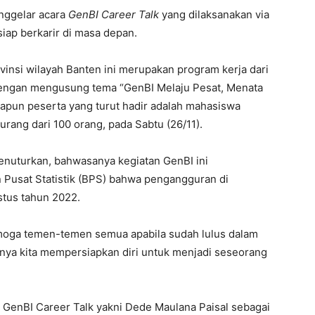
nggelar acara
GenBI Career Talk
yang dilaksanakan via
ap berkarir di masa depan.
insi wilayah Banten ini merupakan program kerja dari
dengan mengusung tema “GenBI Melaju Pesat, Menata
pun peserta yang turut hadir adalah mahasiswa
urang dari 100 orang, pada Sabtu (26/11).
enuturkan, bahwasanya kegiatan GenBI ini
n Pusat Statistik (BPS) bahwa pengangguran di
stus tahun 2022.
emoga temen-temen semua apabila sudah lulus dalam
ya kita mempersiapkan diri untuk menjadi seseorang
 GenBI Career Talk yakni Dede Maulana Paisal sebagai