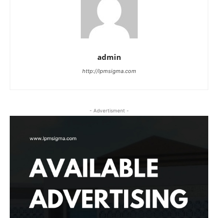
admin
http://lpmsigma.com
- Advertisment -