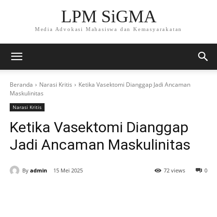
LPM SiGMA
Media Advokasi Mahasiswa dan Kemasyarakatan
Beranda
Narasi Kritis
Ketika Vasektomi Dianggap Jadi Ancaman
Maskulinitas
Narasi Kritis
Ketika Vasektomi Dianggap
Jadi Ancaman Maskulinitas
By
admin
15 Mei 2025
72 views
0