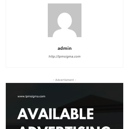
admin
http://lpmsigma.com
- Advertisment -