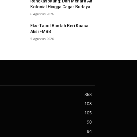
Rangkasbitung: Dari Menara Air
Kolonial Hingga Cagar Budaya
6 Agustus 2026
Eks-Tapol Bantah Beri Kuasa
Aksi FMBB
5 Agustus 2026
868
108
105
90
84