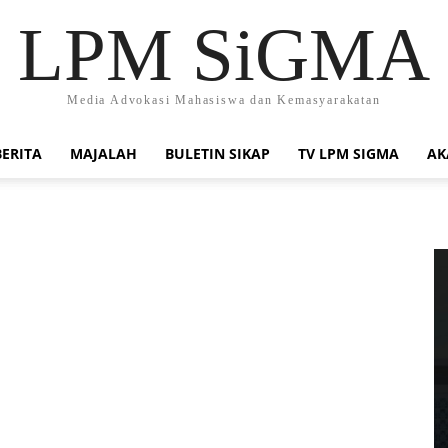
LPM SiGMA
Media Advokasi Mahasiswa dan Kemasyarakatan
BERITA
MAJALAH
BULETIN SIKAP
TV LPM SIGMA
AK