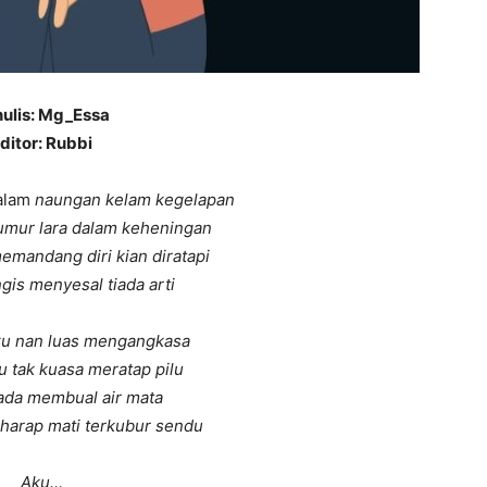
ulis: Mg_Essa
ditor: Rubbi
alam
naungan kelam kegelapan
lumur lara dalam keheningan
emandang diri kian diratapi
gis menyesal tiada arti
aku nan luas mengangkasa
u tak kuasa meratap pilu
ada membual air mata
harap mati terkubur sendu
Aku…