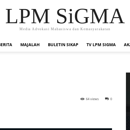
LPM SiGMA
Media Advokasi Mahasiswa dan Kemasyarakatan
BERITA
MAJALAH
BULETIN SIKAP
TV LPM SIGMA
AK
64 views
0