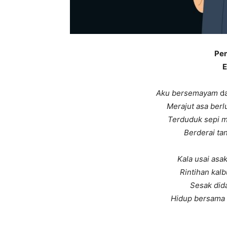
Pen
E
Aku bersemayam
d
Merajut asa ber
Terduduk sepi m
Berderai tan
Kala usai as
Rintihan kalb
Sesak did
Hidup bersama 