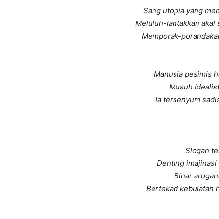
Sang utopia yang mem
Meluluh-lantakkan akal 
Memporak-porandakan 
Manusia pesimis h
Musuh idealis
Ia tersenyum sadi
Slogan te
Denting imajinas
Binar arogans
Bertekad kebulatan 