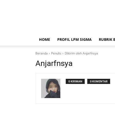
HOME
PROFIL LPM SIGMA
RUBRIK 
Beranda
Penulis
Dikirim oleh Anjarfnsya
Anjarfnsya
0 KIRIMAN
0 KOMENTAR