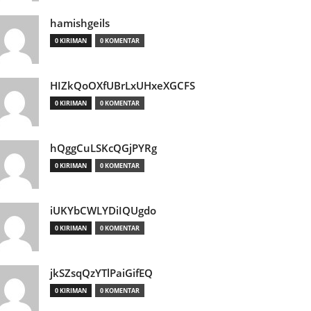
hamishgeils
0 KIRIMAN
0 KOMENTAR
HIZkQoOXfUBrLxUHxeXGCFS
0 KIRIMAN
0 KOMENTAR
hQggCuLSKcQGjPYRg
0 KIRIMAN
0 KOMENTAR
iUKYbCWLYDiIQUgdo
0 KIRIMAN
0 KOMENTAR
jkSZsqQzYTlPaiGifEQ
0 KIRIMAN
0 KOMENTAR