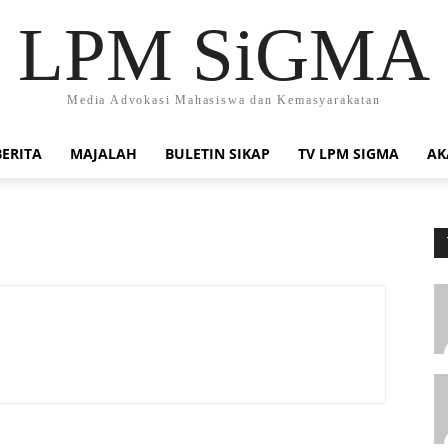
LPM SiGMA
Media Advokasi Mahasiswa dan Kemasyarakatan
BERITA
MAJALAH
BULETIN SIKAP
TV LPM SIGMA
AK