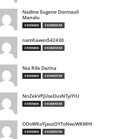
Nadine Eugene Dormauli
Manalu
0 KIRIMAN
0 KOMENTAR
namhawes542430
0 KIRIMAN
0 KOMENTAR
Nia Rifa Darina
0 KIRIMAN
0 KOMENTAR
NnZekVPjUseDusNTyiYIU
0 KIRIMAN
0 KOMENTAR
ODvWKoYjaozOYToNwcWKMHI
0 KIRIMAN
0 KOMENTAR