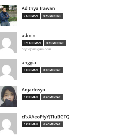
Adithya Irawan
0 KIRIMAN
0 KOMENTAR
admin
378 KIRIMAN
0 KOMENTAR
http://lpmsigma.com
anggia
0 KIRIMAN
0 KOMENTAR
Anjarfnsya
0 KIRIMAN
0 KOMENTAR
cFxXAeoPfyYJTIuBGTQ
0 KIRIMAN
0 KOMENTAR