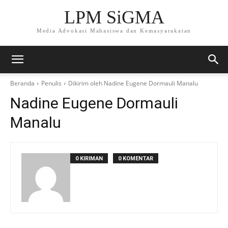
LPM SiGMA
Media Advokasi Mahasiswa dan Kemasyarakatan
Beranda
Penulis
Dikirim oleh Nadine Eugene Dormauli Manalu
Nadine Eugene Dormauli
Manalu
0 KIRIMAN
0 KOMENTAR