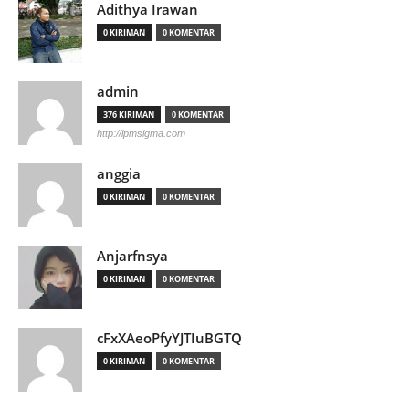
Adithya Irawan
0 KIRIMAN
0 KOMENTAR
admin
376 KIRIMAN
0 KOMENTAR
http://lpmsigma.com
anggia
0 KIRIMAN
0 KOMENTAR
Anjarfnsya
0 KIRIMAN
0 KOMENTAR
cFxXAeoPfyYJTIuBGTQ
0 KIRIMAN
0 KOMENTAR