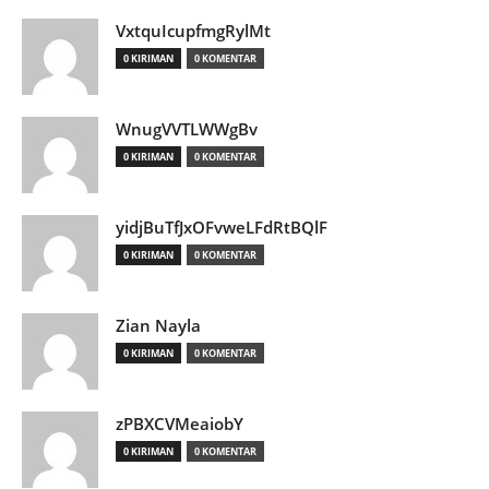
VxtquIcupfmgRylMt
0 KIRIMAN
0 KOMENTAR
WnugVVTLWWgBv
0 KIRIMAN
0 KOMENTAR
yidjBuTfJxOFvweLFdRtBQlF
0 KIRIMAN
0 KOMENTAR
Zian Nayla
0 KIRIMAN
0 KOMENTAR
zPBXCVMeaiobY
0 KIRIMAN
0 KOMENTAR