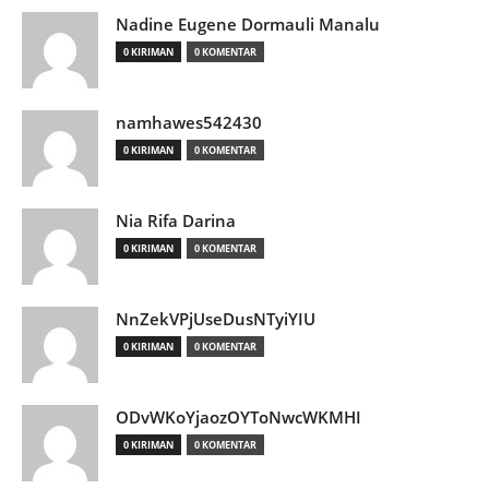
Nadine Eugene Dormauli Manalu
0 KIRIMAN
0 KOMENTAR
namhawes542430
0 KIRIMAN
0 KOMENTAR
Nia Rifa Darina
0 KIRIMAN
0 KOMENTAR
NnZekVPjUseDusNTyiYIU
0 KIRIMAN
0 KOMENTAR
ODvWKoYjaozOYToNwcWKMHI
0 KIRIMAN
0 KOMENTAR