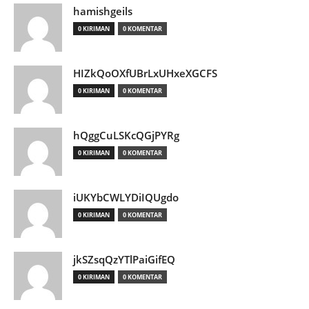
hamishgeils
0 KIRIMAN
0 KOMENTAR
HIZkQoOXfUBrLxUHxeXGCFS
0 KIRIMAN
0 KOMENTAR
hQggCuLSKcQGjPYRg
0 KIRIMAN
0 KOMENTAR
iUKYbCWLYDiIQUgdo
0 KIRIMAN
0 KOMENTAR
jkSZsqQzYTlPaiGifEQ
0 KIRIMAN
0 KOMENTAR