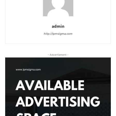
admin
http://lpmsigma.com
- Advertisment -