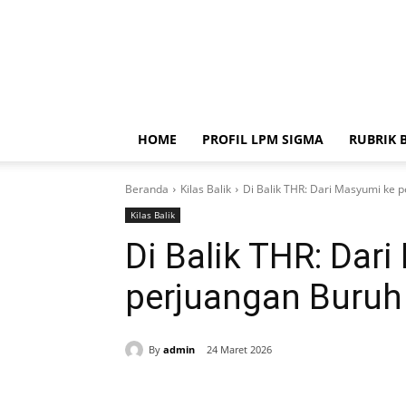
HOME
PROFIL LPM SIGMA
RUBRIK 
Beranda
Kilas Balik
Di Balik THR: Dari Masyumi ke p
Kilas Balik
Di Balik THR: Dar
perjuangan Buruh 
By
admin
24 Maret 2026
Bagikan