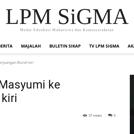
LPM SiGMA
Media Advokasi Mahasiswa dan Kemasyarakatan
BERITA
MAJALAH
BULETIN SIKAP
TV LPM SIGMA
AK
erjuangan Buruh kiri
i Masyumi ke
kiri
37 views
0