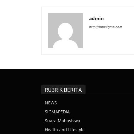
admin
http://lpmsigma.com
RUBRIK BERITA
NEWS
SiGMAPEDIA
Suara Mahasiswa
Health and Lifestyle