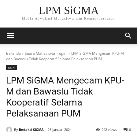
LPM SiGMA
Media Advokasi Mahasiswa dan Kemasyarakatan
Beranda
Suara Mahasiswa
opini
LPM SiGMA Mengecam KPU-M
dan Bawaslu Tidak Kooperatif Selama Pelaksanaan PUM
opini
LPM SiGMA Mengecam KPU-
M dan Bawaslu Tidak
Kooperatif Selama
Pelaksanaan PUM
By
Redaksi SiGMA
26 Januari 2024
242 views
0