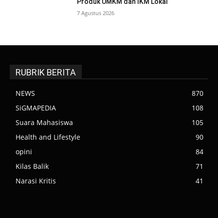
Produk UMKM dan IKM Lokal
7 Agustus 2026
RUBRIK BERITA
NEWS
870
SiGMAPEDIA
108
Suara Mahasiswa
105
Health and Lifestyle
90
opini
84
Kilas Balik
71
Narasi Kritis
41