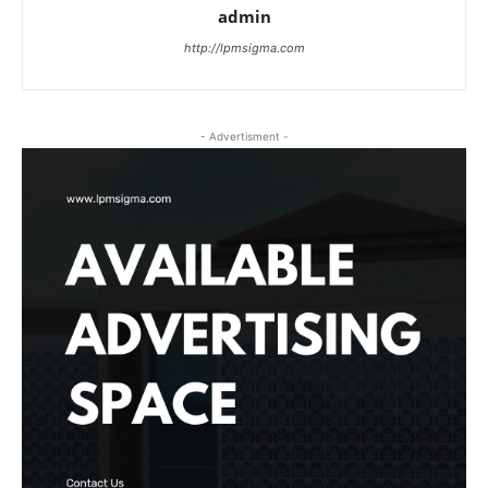
admin
http://lpmsigma.com
- Advertisment -