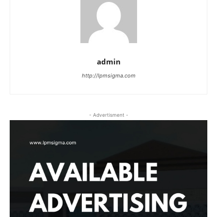
admin
http://lpmsigma.com
- Advertisment -