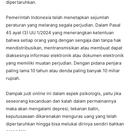
dipertaruhkan.
Pemerintah Indonesia telah menetapkan sejumlah
peraturan yang melarang segala perjudian. Dalam Pasal
45 ayat (3) UU 1/2024 yang menerangkan ketentuan
bahwa setiap orang yang dengan sengaja dan tanpa hak
mendistribusikan, mentransmisikan atau membuat dapat
diaksesnya informasi elektronik atau dokumen elektronik
yang memiliki muatan perjudian. Dengan pidana penjara
paling lama 10 tahun atau denda paling banyak 10 miliar
rupiah.
Dampak judi
online
ini dalam aspek psikologis, yaitu jika
seseorang kecanduan dan kalah dalam permainannya
maka akan mengalami depresi, tekanan batin,
keputusasaan dikarenakan menguras uang yang telah
dipertaruhkan hingga bisa melukai dirinya sendiri bahkan