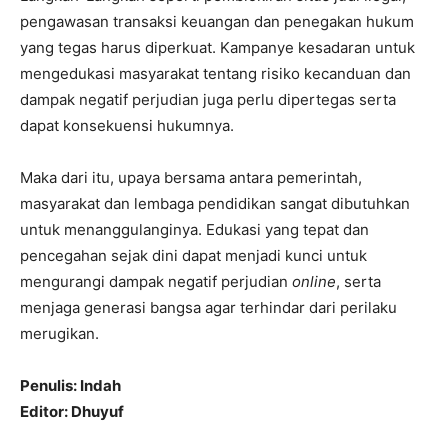
pengawasan transaksi keuangan dan penegakan hukum
yang tegas harus diperkuat. Kampanye kesadaran untuk
mengedukasi masyarakat tentang risiko kecanduan dan
dampak negatif perjudian juga perlu dipertegas serta
dapat konsekuensi hukumnya.
Maka dari itu, upaya bersama antara pemerintah,
masyarakat dan lembaga pendidikan sangat dibutuhkan
untuk menanggulanginya. Edukasi yang tepat dan
pencegahan sejak dini dapat menjadi kunci untuk
mengurangi dampak negatif perjudian
online
, serta
menjaga generasi bangsa agar terhindar dari perilaku
merugikan.
Penulis: Indah
Editor: Dhuyuf