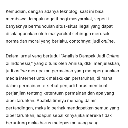
Kemudian, dengan adanya teknologi saat ini bisa
membawa dampak negatif bagi masyarakat, seperti
banyaknya bermunculan situs-situs ilegal yang dapat
disalahgunakan oleh masyarakat sehingga merusak
norma dan moral yang berlaku, contohnya: judi
online
.
Dalam jurnal yang berjudul “Analisis Dampak Judi
Online
di Indonesia,” yang ditulis oleh Annisa, dkk, menjelaskan,
judi
online
merupakan permainan yang mempergunakan
media internet untuk melakukan pertaruhan, di mana
dalam permainan tersebut penjudi harus membuat
perjanjian tentang ketentuan permainan dan apa yang
dipertaruhkan. Apabila timnya menang dalam
pertandingan, maka ia berhak mendapatkan semua yang
dipertaruhkan, adapun sebaliknnya jika mereka tidak
beruntung maka harus melepaskan uang yang