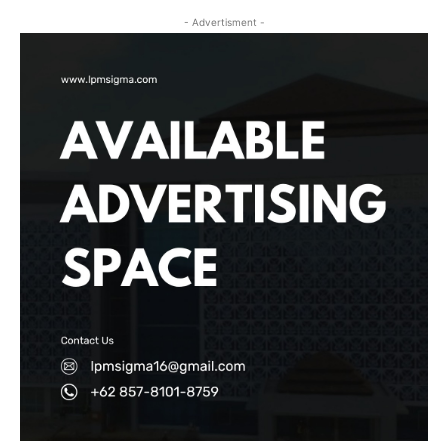
- Advertisment -