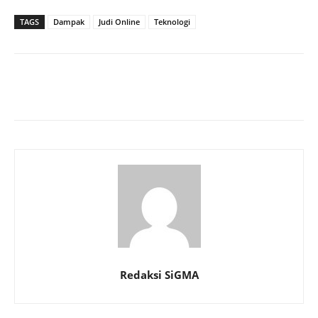
TAGS
Dampak
Judi Online
Teknologi
Redaksi SiGMA