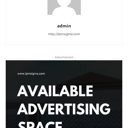
admin
http://lpmsigma.com
- Advertisment -