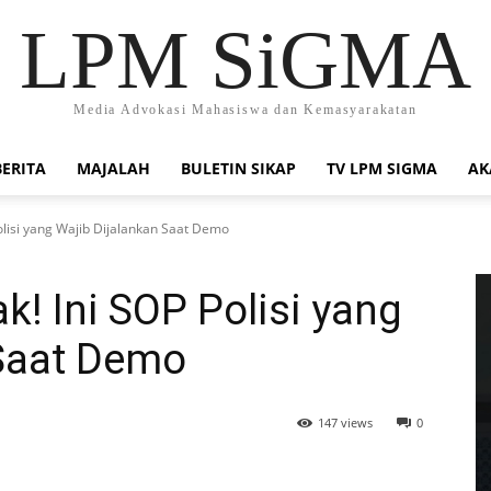
LPM SiGMA
Media Advokasi Mahasiswa dan Kemasyarakatan
BERITA
MAJALAH
BULETIN SIKAP
TV LPM SIGMA
AK
olisi yang Wajib Dijalankan Saat Demo
k! Ini SOP Polisi yang
 Saat Demo
147 views
0