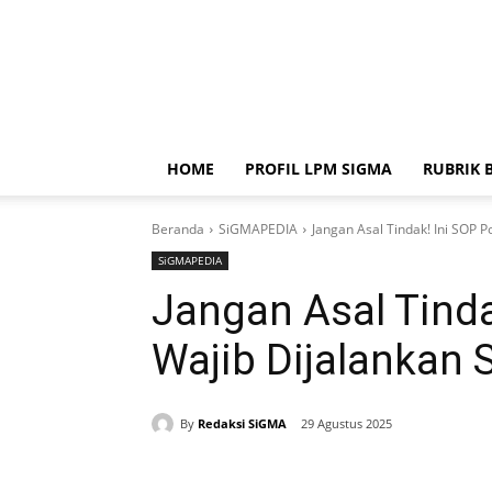
HOME
PROFIL LPM SIGMA
RUBRIK 
Beranda
SiGMAPEDIA
Jangan Asal Tindak! Ini SOP P
SiGMAPEDIA
Jangan Asal Tinda
Wajib Dijalankan
By
Redaksi SiGMA
29 Agustus 2025
Bagikan