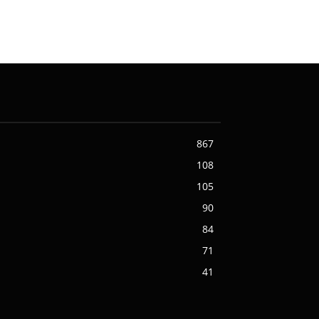
867
108
105
90
84
71
41