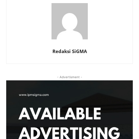
Redaksi SiGMA
- Advertisment -