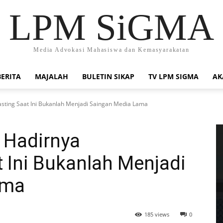
LPM SiGMA
Media Advokasi Mahasiswa dan Kemasyarakatan
BERITA
MAJALAH
BULETIN SIKAP
TV LPM SIGMA
AK
asting Saat Ini Bukanlah Menjadi Saingan Media Lama
: Hadirnya
 Ini Bukanlah Menjadi
ama
185 views
0