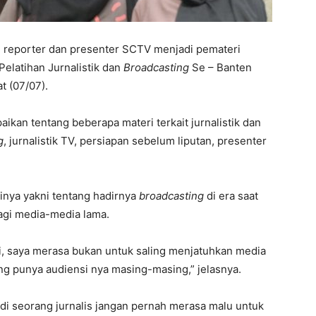
i, reporter dan presenter SCTV menjadi pemateri
elatihan Jurnalistik dan
Broadcasting
Se – Banten
 (07/07).
kan tentang beberapa materi terkait jurnalistik dan
g
, jurnalistik TV, persiapan sebelum liputan, presenter
rinya yakni tentang hadirnya
broadcasting
di era saat
bagi media-media lama.
i, saya merasa bukan untuk saling menjatuhkan media
ling punya audiensi nya masing-masing,” jelasnya.
i seorang jurnalis jangan pernah merasa malu untuk