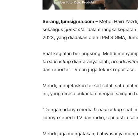
Serang, lpmsigma.com
–
Mehdi Hairi Yazd
sekaligus
guest star
dalam rangka kegiatan P
2023, yang diadakan oleh LPM SiGMA, Jumat
Saat kegiatan berlangsung, Mehdi menyampai
broadcasting
diantaranya ialah;
broadcastin
dan reporter TV dan juga teknik reportase.
Mehdi, menjelaskan terkait salah satu mate
ini, yang dirasa bukanlah menjadi saingan 
“Dengan adanya media
broadcasting
saat in
lainnya seperti TV dan radio, tapi justru sa
Mehdi juga mengatakan, bahwasanya menjad