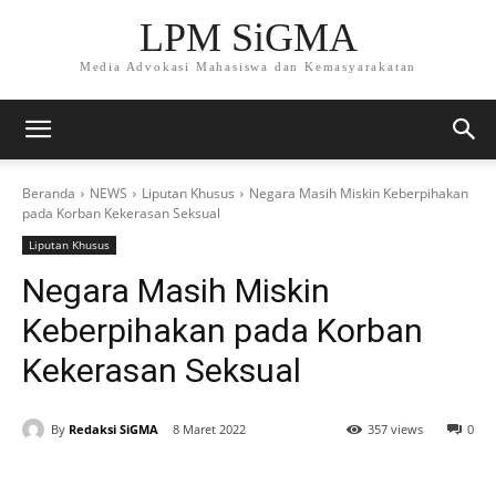
LPM SiGMA
Media Advokasi Mahasiswa dan Kemasyarakatan
Beranda
NEWS
Liputan Khusus
Negara Masih Miskin Keberpihakan
pada Korban Kekerasan Seksual
Liputan Khusus
Negara Masih Miskin
Keberpihakan pada Korban
Kekerasan Seksual
By
Redaksi SiGMA
8 Maret 2022
357 views
0