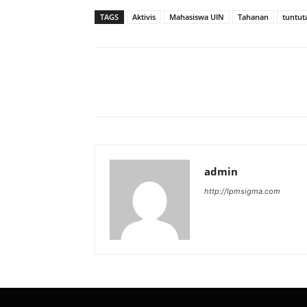
TAGS
Aktivis
Mahasiswa UIN
Tahanan
tuntut
Bagikan
admin
http://lpmsigma.com