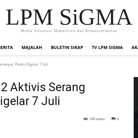
LPM SiGMA
Media Advokasi Mahasiswa dan Kemasyarakatan
BERITA
MAJALAH
BULETIN SIKAP
TV LPM SIGMA
AK
lanjut, Pledoi Digelar 7 Juli
2 Aktivis Serang
igelar 7 Juli
108 views
0