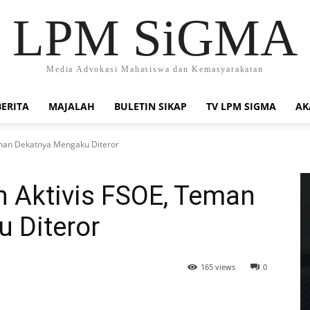
LPM SiGMA
Media Advokasi Mahasiswa dan Kemasyarakatan
BERITA
MAJALAH
BULETIN SIKAP
TV LPM SIGMA
AK
eman Dekatnya Mengaku Diteror
 Aktivis FSOE, Teman
 Diteror
165 views
0