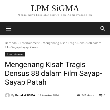
LPM SiGMA
Media Advokasi Mahasiswa dan Kemasyarakatan
Beranda
Entertainment
Mengenang Kisah Tragis Densus 88 dalam
Film Sayap-Sayap Patah
Entertainment
Mengenang Kisah Tragis
Densus 88 dalam Film Sayap-
Sayap Patah
By
Redaksi SiGMA
19 Agustus 2024
347 views
0