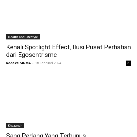
Health and Lifestyle
Kenali Spotlight Effect, Ilusi Pusat Perhatian
dari Egosentrisme
Redaksi SiGMA
-
18 Februari 2024
0
Khazanah
Sang Pedang Yang Terhunus