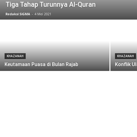
Tiga Tahap Turunnya Al-Quran
Redaksi SiGMA
-
4 Mei 2021
KHAZANAH
KHAZANAH
Keutamaan Puasa di Bulan Rajab
Konflik 