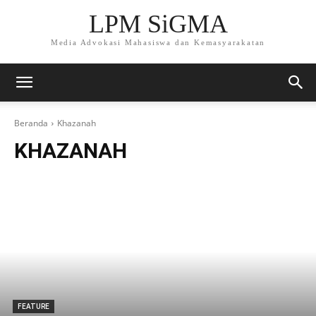
LPM SiGMA
Media Advokasi Mahasiswa dan Kemasyarakatan
Beranda
Khazanah
KHAZANAH
FEATURE