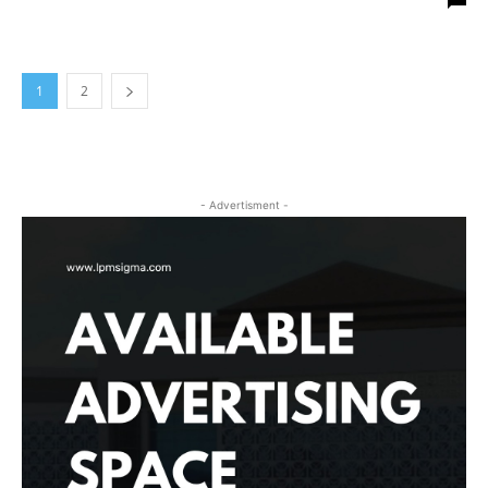
1
2
- Advertisment -