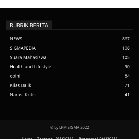
RUBRIK BERITA
NEWS
867
SiGMAPEDIA
108
Suara Mahasiswa
105
Health and Lifestyle
90
opini
84
Kilas Balik
71
Narasi Kritis
41
© by LPM SiGMA 2022
Home
Tentang LPM SiGMA
Pengurus LPM SiGMA