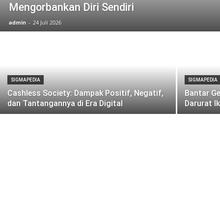
Mengorbankan Diri Sendiri
admin
-
24 Juli 2026
SIGMAPEDIA
SIGMAPEDIA
Cashless Society: Dampak Positif, Negatif,
Bantar G
dan Tantangannya di Era Digital
Darurat I