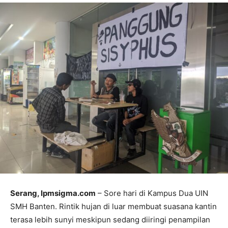
Serang, lpmsigma.com
– Sore hari di Kampus Dua UIN
SMH Banten. Rintik hujan di luar membuat suasana kantin
terasa lebih sunyi meskipun sedang diiringi penampilan