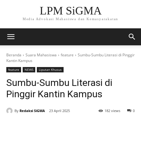
LPM SiGMA
Media Advokasi Mahasiswa dan Kemasyarakatan
Beranda
Suara Mahasiswa
feature
Sumbu-Sumbu Literasi di Pinggir
Kantin Kampus
feature
NEWS
Liputan Khusus
Sumbu-Sumbu Literasi di
Pinggir Kantin Kampus
By
Redaksi SiGMA
23 April 2025
182 views
0