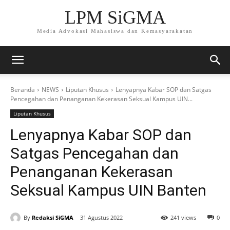
LPM SiGMA
Media Advokasi Mahasiswa dan Kemasyarakatan
Beranda
NEWS
Liputan Khusus
Lenyapnya Kabar SOP dan Satgas
Pencegahan dan Penanganan Kekerasan Seksual Kampus UIN...
Liputan Khusus
Lenyapnya Kabar SOP dan
Satgas Pencegahan dan
Penanganan Kekerasan
Seksual Kampus UIN Banten
By
Redaksi SiGMA
31 Agustus 2022
241 views
0