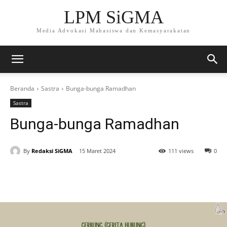
LPM SiGMA
Media Advokasi Mahasiswa dan Kemasyarakatan
Beranda
Sastra
Bunga-bunga Ramadhan
Sastra
Bunga-bunga Ramadhan
By
Redaksi SiGMA
15 Maret 2024
111 views
0