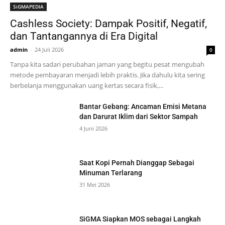
SiGMAPEDIA
Cashless Society: Dampak Positif, Negatif,
dan Tantangannya di Era Digital
admin
-
24 Juli 2026
0
Tanpa kita sadari perubahan jaman yang begitu pesat mengubah
metode pembayaran menjadi lebih praktis. Jika dahulu kita sering
berbelanja menggunakan uang kertas secara fisik,...
Bantar Gebang: Ancaman Emisi Metana
dan Darurat Iklim dari Sektor Sampah
4 Juni 2026
Saat Kopi Pernah Dianggap Sebagai
Minuman Terlarang
31 Mei 2026
SiGMA Siapkan MOS sebagai Langkah