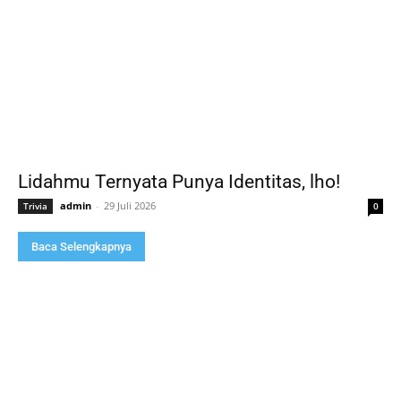
Lidahmu Ternyata Punya Identitas, lho!
admin
-
29 Juli 2026
Trivia
0
Baca Selengkapnya